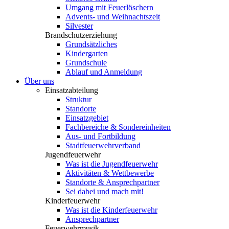
Umgang mit Feuerlöschern
Advents- und Weihnachtszeit
Silvester
Brandschutzerziehung
Grundsätzliches
Kindergarten
Grundschule
Ablauf und Anmeldung
Über uns
Einsatzabteilung
Struktur
Standorte
Einsatzgebiet
Fachbereiche & Sondereinheiten
Aus- und Fortbildung
Stadtfeuerwehrverband
Jugendfeuerwehr
Was ist die Jugendfeuerwehr
Aktivitäten & Wettbewerbe
Standorte & Ansprechpartner
Sei dabei und mach mit!
Kinderfeuerwehr
Was ist die Kinderfeuerwehr
Ansprechpartner
Feuerwehrmusik