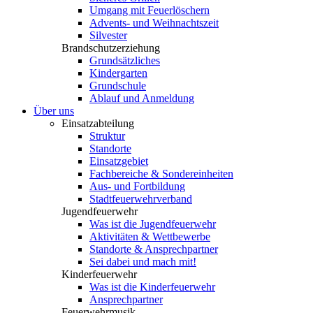
Umgang mit Feuerlöschern
Advents- und Weihnachtszeit
Silvester
Brandschutzerziehung
Grundsätzliches
Kindergarten
Grundschule
Ablauf und Anmeldung
Über uns
Einsatzabteilung
Struktur
Standorte
Einsatzgebiet
Fachbereiche & Sondereinheiten
Aus- und Fortbildung
Stadtfeuerwehrverband
Jugendfeuerwehr
Was ist die Jugendfeuerwehr
Aktivitäten & Wettbewerbe
Standorte & Ansprechpartner
Sei dabei und mach mit!
Kinderfeuerwehr
Was ist die Kinderfeuerwehr
Ansprechpartner
Feuerwehrmusik