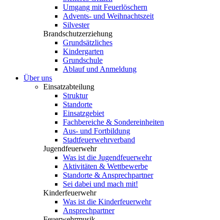
Umgang mit Feuerlöschern
Advents- und Weihnachtszeit
Silvester
Brandschutzerziehung
Grundsätzliches
Kindergarten
Grundschule
Ablauf und Anmeldung
Über uns
Einsatzabteilung
Struktur
Standorte
Einsatzgebiet
Fachbereiche & Sondereinheiten
Aus- und Fortbildung
Stadtfeuerwehrverband
Jugendfeuerwehr
Was ist die Jugendfeuerwehr
Aktivitäten & Wettbewerbe
Standorte & Ansprechpartner
Sei dabei und mach mit!
Kinderfeuerwehr
Was ist die Kinderfeuerwehr
Ansprechpartner
Feuerwehrmusik