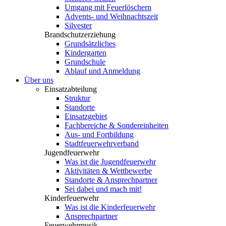
Umgang mit Feuerlöschern
Advents- und Weihnachtszeit
Silvester
Brandschutzerziehung
Grundsätzliches
Kindergarten
Grundschule
Ablauf und Anmeldung
Über uns
Einsatzabteilung
Struktur
Standorte
Einsatzgebiet
Fachbereiche & Sondereinheiten
Aus- und Fortbildung
Stadtfeuerwehrverband
Jugendfeuerwehr
Was ist die Jugendfeuerwehr
Aktivitäten & Wettbewerbe
Standorte & Ansprechpartner
Sei dabei und mach mit!
Kinderfeuerwehr
Was ist die Kinderfeuerwehr
Ansprechpartner
Feuerwehrmusik