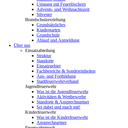
Umgang mit Feuerlöschern
Advents- und Weihnachtszeit
Silvester
Brandschutzerziehung
Grundsätzliches
Kindergarten
Grundschule
Ablauf und Anmeldung
Über uns
Einsatzabteilung
Struktur
Standorte
Einsatzgebiet
Fachbereiche & Sondereinheiten
Aus- und Fortbildung
Stadtfeuerwehrverband
Jugendfeuerwehr
Was ist die Jugendfeuerwehr
Aktivitäten & Wettbewerbe
Standorte & Ansprechpartner
Sei dabei und mach mit!
Kinderfeuerwehr
Was ist die Kinderfeuerwehr
Ansprechpartner
Feuerwehrmusik