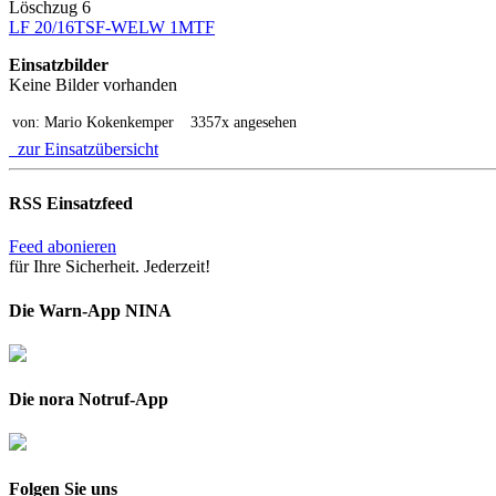
Löschzug 6
LF 20/16
TSF-W
ELW 1
MTF
Einsatzbilder
Keine Bilder vorhanden
von: Mario Kokenkemper
3357x angesehen
zur Einsatzübersicht
RSS Einsatzfeed
Feed abonieren
für Ihre Sicherheit. Jederzeit!
Die Warn-App NINA
Die nora Notruf-App
Folgen Sie uns