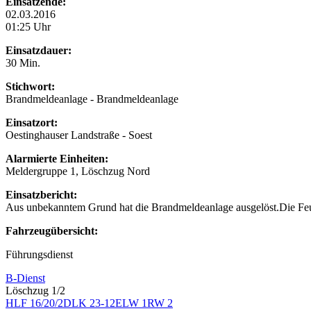
Einsatzende:
02.03.2016
01:25 Uhr
Einsatzdauer:
30 Min.
Stichwort:
Brandmeldeanlage - Brandmeldeanlage
Einsatzort:
Oestinghauser Landstraße - Soest
Alarmierte Einheiten:
Meldergruppe 1, Löschzug Nord
Einsatzbericht:
Aus unbekanntem Grund hat die Brandmeldeanlage ausgelöst.Die Feue
Fahrzeugübersicht:
Führungsdienst
B-Dienst
Löschzug 1/2
HLF 16/20/2
DLK 23-12
ELW 1
RW 2