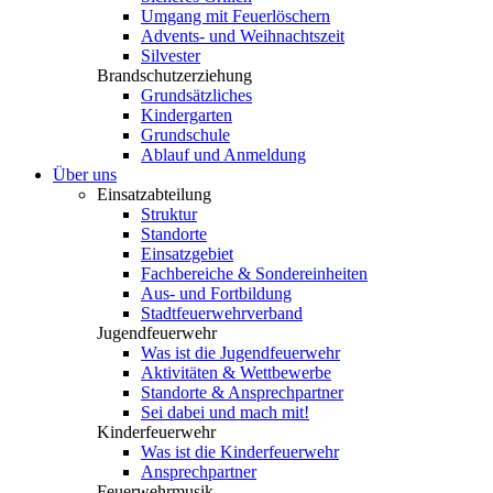
Umgang mit Feuerlöschern
Advents- und Weihnachtszeit
Silvester
Brandschutzerziehung
Grundsätzliches
Kindergarten
Grundschule
Ablauf und Anmeldung
Über uns
Einsatzabteilung
Struktur
Standorte
Einsatzgebiet
Fachbereiche & Sondereinheiten
Aus- und Fortbildung
Stadtfeuerwehrverband
Jugendfeuerwehr
Was ist die Jugendfeuerwehr
Aktivitäten & Wettbewerbe
Standorte & Ansprechpartner
Sei dabei und mach mit!
Kinderfeuerwehr
Was ist die Kinderfeuerwehr
Ansprechpartner
Feuerwehrmusik