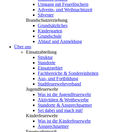
Umgang mit Feuerlöschern
Advents- und Weihnachtszeit
Silvester
Brandschutzerziehung
Grundsätzliches
Kindergarten
Grundschule
Ablauf und Anmeldung
Über uns
Einsatzabteilung
Struktur
Standorte
Einsatzgebiet
Fachbereiche & Sondereinheiten
Aus- und Fortbildung
Stadtfeuerwehrverband
Jugendfeuerwehr
Was ist die Jugendfeuerwehr
Aktivitäten & Wettbewerbe
Standorte & Ansprechpartner
Sei dabei und mach mit!
Kinderfeuerwehr
Was ist die Kinderfeuerwehr
Ansprechpartner
Feuerwehrmusik