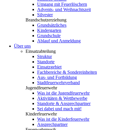
Umgang mit Feuerlöschern
Advents- und Weihnachtszeit
Silvester
Brandschutzerziehung
Grundsätzliches
Kindergarten
Grundschule
Ablauf und Anmeldung
Über uns
Einsatzabteilung
Struktur
Standorte
Einsatzgebiet
Fachbereiche & Sondereinheiten
Aus- und Fortbildung
Stadtfeuerwehrverband
Jugendfeuerwehr
Was ist die Jugendfeuerwehr
Aktivitäten & Wettbewerbe
Standorte & Ansprechpartner
Sei dabei und mach mit!
Kinderfeuerwehr
Was ist die Kinderfeuerwehr
Ansprechpartner
Feuerwehrmusik