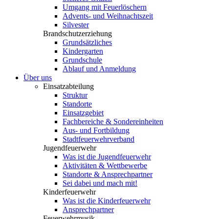
Umgang mit Feuerlöschern
Advents- und Weihnachtszeit
Silvester
Brandschutzerziehung
Grundsätzliches
Kindergarten
Grundschule
Ablauf und Anmeldung
Über uns
Einsatzabteilung
Struktur
Standorte
Einsatzgebiet
Fachbereiche & Sondereinheiten
Aus- und Fortbildung
Stadtfeuerwehrverband
Jugendfeuerwehr
Was ist die Jugendfeuerwehr
Aktivitäten & Wettbewerbe
Standorte & Ansprechpartner
Sei dabei und mach mit!
Kinderfeuerwehr
Was ist die Kinderfeuerwehr
Ansprechpartner
Feuerwehrmusik