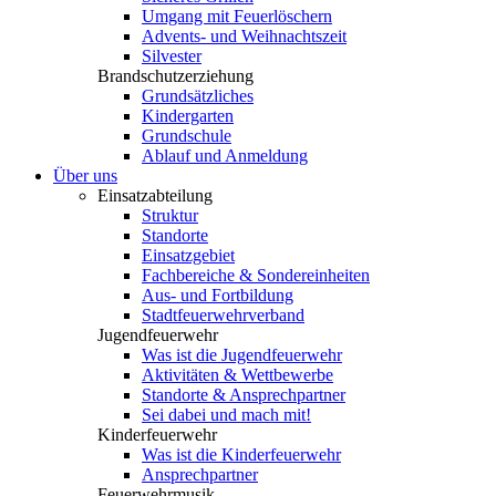
Umgang mit Feuerlöschern
Advents- und Weihnachtszeit
Silvester
Brandschutzerziehung
Grundsätzliches
Kindergarten
Grundschule
Ablauf und Anmeldung
Über uns
Einsatzabteilung
Struktur
Standorte
Einsatzgebiet
Fachbereiche & Sondereinheiten
Aus- und Fortbildung
Stadtfeuerwehrverband
Jugendfeuerwehr
Was ist die Jugendfeuerwehr
Aktivitäten & Wettbewerbe
Standorte & Ansprechpartner
Sei dabei und mach mit!
Kinderfeuerwehr
Was ist die Kinderfeuerwehr
Ansprechpartner
Feuerwehrmusik