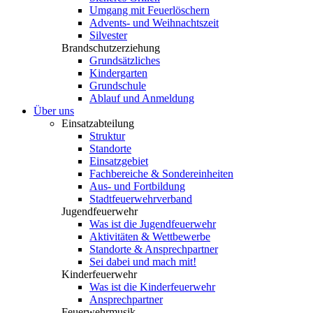
Umgang mit Feuerlöschern
Advents- und Weihnachtszeit
Silvester
Brandschutzerziehung
Grundsätzliches
Kindergarten
Grundschule
Ablauf und Anmeldung
Über uns
Einsatzabteilung
Struktur
Standorte
Einsatzgebiet
Fachbereiche & Sondereinheiten
Aus- und Fortbildung
Stadtfeuerwehrverband
Jugendfeuerwehr
Was ist die Jugendfeuerwehr
Aktivitäten & Wettbewerbe
Standorte & Ansprechpartner
Sei dabei und mach mit!
Kinderfeuerwehr
Was ist die Kinderfeuerwehr
Ansprechpartner
Feuerwehrmusik