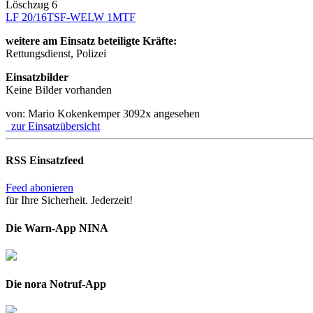
Löschzug 6
LF 20/16
TSF-W
ELW 1
MTF
weitere am Einsatz beteiligte Kräfte:
Rettungsdienst, Polizei
Einsatzbilder
Keine Bilder vorhanden
von: Mario Kokenkemper
3092x angesehen
zur Einsatzübersicht
RSS Einsatzfeed
Feed abonieren
für Ihre Sicherheit. Jederzeit!
Die Warn-App NINA
Die nora Notruf-App