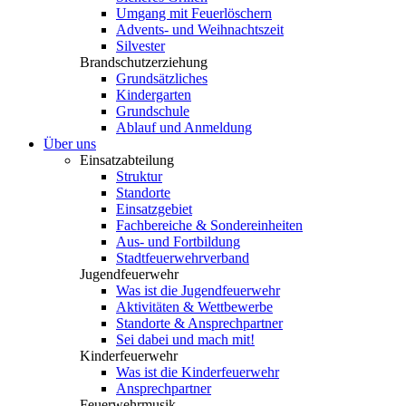
Umgang mit Feuerlöschern
Advents- und Weihnachtszeit
Silvester
Brandschutzerziehung
Grundsätzliches
Kindergarten
Grundschule
Ablauf und Anmeldung
Über uns
Einsatzabteilung
Struktur
Standorte
Einsatzgebiet
Fachbereiche & Sondereinheiten
Aus- und Fortbildung
Stadtfeuerwehrverband
Jugendfeuerwehr
Was ist die Jugendfeuerwehr
Aktivitäten & Wettbewerbe
Standorte & Ansprechpartner
Sei dabei und mach mit!
Kinderfeuerwehr
Was ist die Kinderfeuerwehr
Ansprechpartner
Feuerwehrmusik