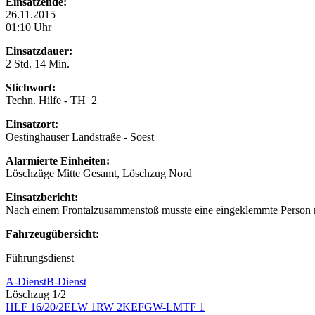
Einsatzende:
26.11.2015
01:10 Uhr
Einsatzdauer:
2 Std. 14 Min.
Stichwort:
Techn. Hilfe - TH_2
Einsatzort:
Oestinghauser Landstraße - Soest
Alarmierte Einheiten:
Löschzüge Mitte Gesamt, Löschzug Nord
Einsatzbericht:
Nach einem Frontalzusammenstoß musste eine eingeklemmte Person m
Fahrzeugübersicht:
Führungsdienst
A-Dienst
B-Dienst
Löschzug 1/2
HLF 16/20/2
ELW 1
RW 2
KEF
GW-L
MTF 1