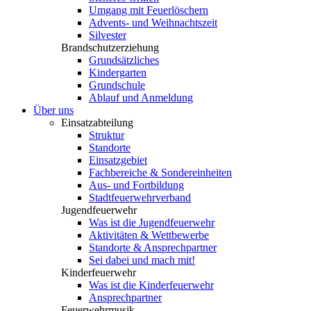
Umgang mit Feuerlöschern
Advents- und Weihnachtszeit
Silvester
Brandschutzerziehung
Grundsätzliches
Kindergarten
Grundschule
Ablauf und Anmeldung
Über uns
Einsatzabteilung
Struktur
Standorte
Einsatzgebiet
Fachbereiche & Sondereinheiten
Aus- und Fortbildung
Stadtfeuerwehrverband
Jugendfeuerwehr
Was ist die Jugendfeuerwehr
Aktivitäten & Wettbewerbe
Standorte & Ansprechpartner
Sei dabei und mach mit!
Kinderfeuerwehr
Was ist die Kinderfeuerwehr
Ansprechpartner
Feuerwehrmusik