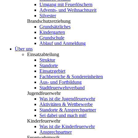
Umgang mit Feuerlöschern
Advents- und Weihnachtszeit
Silvester
Brandschutzerziehung
Grundsätzliches
Kindergarten
Grundschule
Ablauf und Anmeldung
Über uns
Einsatzabteilung
Struktur
Standorte
Einsatzgebiet
Fachbereiche & Sondereinheiten
Aus- und Fortbildung
Stadtfeuerwehrverband
Jugendfeuerwehr
Was ist die Jugendfeuerwehr
Aktivitäten & Wettbewerbe
Standorte & Ansprechpartner
Sei dabei und mach mit!
Kinderfeuerwehr
Was ist die Kinderfeuerwehr
Ansprechpartner
Feuerwehrmusik