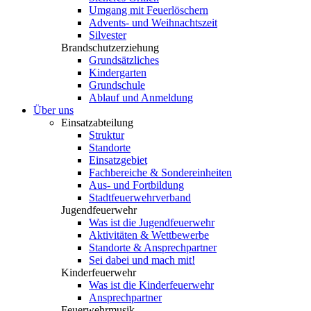
Umgang mit Feuerlöschern
Advents- und Weihnachtszeit
Silvester
Brandschutzerziehung
Grundsätzliches
Kindergarten
Grundschule
Ablauf und Anmeldung
Über uns
Einsatzabteilung
Struktur
Standorte
Einsatzgebiet
Fachbereiche & Sondereinheiten
Aus- und Fortbildung
Stadtfeuerwehrverband
Jugendfeuerwehr
Was ist die Jugendfeuerwehr
Aktivitäten & Wettbewerbe
Standorte & Ansprechpartner
Sei dabei und mach mit!
Kinderfeuerwehr
Was ist die Kinderfeuerwehr
Ansprechpartner
Feuerwehrmusik