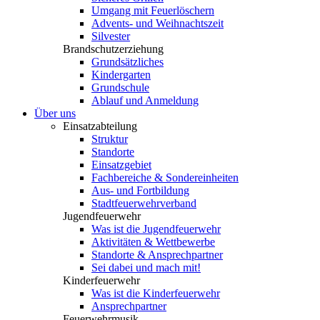
Umgang mit Feuerlöschern
Advents- und Weihnachtszeit
Silvester
Brandschutzerziehung
Grundsätzliches
Kindergarten
Grundschule
Ablauf und Anmeldung
Über uns
Einsatzabteilung
Struktur
Standorte
Einsatzgebiet
Fachbereiche & Sondereinheiten
Aus- und Fortbildung
Stadtfeuerwehrverband
Jugendfeuerwehr
Was ist die Jugendfeuerwehr
Aktivitäten & Wettbewerbe
Standorte & Ansprechpartner
Sei dabei und mach mit!
Kinderfeuerwehr
Was ist die Kinderfeuerwehr
Ansprechpartner
Feuerwehrmusik