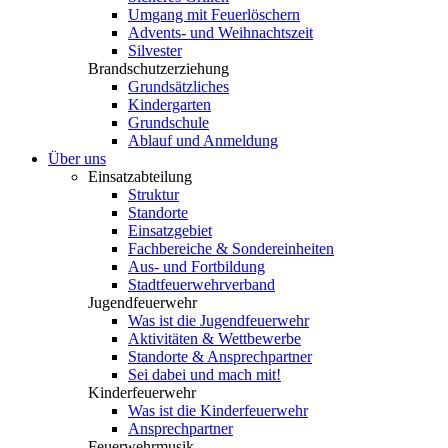
Umgang mit Feuerlöschern
Advents- und Weihnachtszeit
Silvester
Brandschutzerziehung
Grundsätzliches
Kindergarten
Grundschule
Ablauf und Anmeldung
Über uns
Einsatzabteilung
Struktur
Standorte
Einsatzgebiet
Fachbereiche & Sondereinheiten
Aus- und Fortbildung
Stadtfeuerwehrverband
Jugendfeuerwehr
Was ist die Jugendfeuerwehr
Aktivitäten & Wettbewerbe
Standorte & Ansprechpartner
Sei dabei und mach mit!
Kinderfeuerwehr
Was ist die Kinderfeuerwehr
Ansprechpartner
Feuerwehrmusik