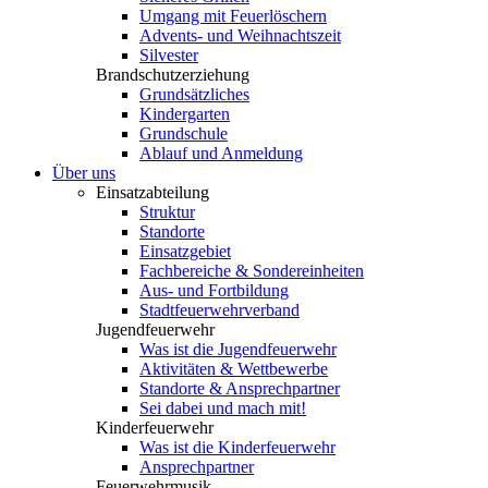
Umgang mit Feuerlöschern
Advents- und Weihnachtszeit
Silvester
Brandschutzerziehung
Grundsätzliches
Kindergarten
Grundschule
Ablauf und Anmeldung
Über uns
Einsatzabteilung
Struktur
Standorte
Einsatzgebiet
Fachbereiche & Sondereinheiten
Aus- und Fortbildung
Stadtfeuerwehrverband
Jugendfeuerwehr
Was ist die Jugendfeuerwehr
Aktivitäten & Wettbewerbe
Standorte & Ansprechpartner
Sei dabei und mach mit!
Kinderfeuerwehr
Was ist die Kinderfeuerwehr
Ansprechpartner
Feuerwehrmusik