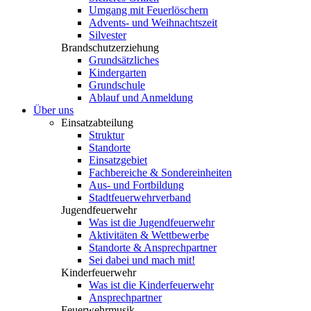
Umgang mit Feuerlöschern
Advents- und Weihnachtszeit
Silvester
Brandschutzerziehung
Grundsätzliches
Kindergarten
Grundschule
Ablauf und Anmeldung
Über uns
Einsatzabteilung
Struktur
Standorte
Einsatzgebiet
Fachbereiche & Sondereinheiten
Aus- und Fortbildung
Stadtfeuerwehrverband
Jugendfeuerwehr
Was ist die Jugendfeuerwehr
Aktivitäten & Wettbewerbe
Standorte & Ansprechpartner
Sei dabei und mach mit!
Kinderfeuerwehr
Was ist die Kinderfeuerwehr
Ansprechpartner
Feuerwehrmusik