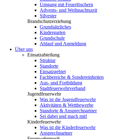
Umgang mit Feuerlöschern
Advents- und Weihnachtszeit
Silvester
Brandschutzerziehung
Grundsätzliches
Kindergarten
Grundschule
Ablauf und Anmeldung
Über uns
Einsatzabteilung
Struktur
Standorte
Einsatzgebiet
Fachbereiche & Sondereinheiten
Aus- und Fortbildung
Stadtfeuerwehrverband
Jugendfeuerwehr
Was ist die Jugendfeuerwehr
Aktivitäten & Wettbewerbe
Standorte & Ansprechpartner
Sei dabei und mach mit!
Kinderfeuerwehr
Was ist die Kinderfeuerwehr
Ansprechpartner
Feuerwehrmusik