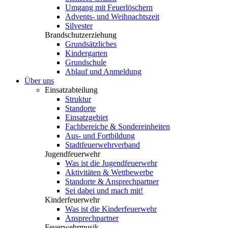
Umgang mit Feuerlöschern
Advents- und Weihnachtszeit
Silvester
Brandschutzerziehung
Grundsätzliches
Kindergarten
Grundschule
Ablauf und Anmeldung
Über uns
Einsatzabteilung
Struktur
Standorte
Einsatzgebiet
Fachbereiche & Sondereinheiten
Aus- und Fortbildung
Stadtfeuerwehrverband
Jugendfeuerwehr
Was ist die Jugendfeuerwehr
Aktivitäten & Wettbewerbe
Standorte & Ansprechpartner
Sei dabei und mach mit!
Kinderfeuerwehr
Was ist die Kinderfeuerwehr
Ansprechpartner
Feuerwehrmusik