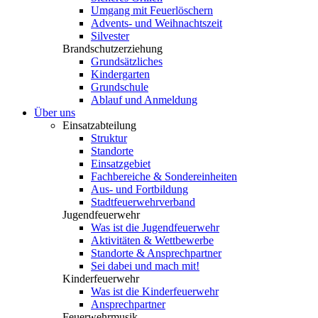
Umgang mit Feuerlöschern
Advents- und Weihnachtszeit
Silvester
Brandschutzerziehung
Grundsätzliches
Kindergarten
Grundschule
Ablauf und Anmeldung
Über uns
Einsatzabteilung
Struktur
Standorte
Einsatzgebiet
Fachbereiche & Sondereinheiten
Aus- und Fortbildung
Stadtfeuerwehrverband
Jugendfeuerwehr
Was ist die Jugendfeuerwehr
Aktivitäten & Wettbewerbe
Standorte & Ansprechpartner
Sei dabei und mach mit!
Kinderfeuerwehr
Was ist die Kinderfeuerwehr
Ansprechpartner
Feuerwehrmusik