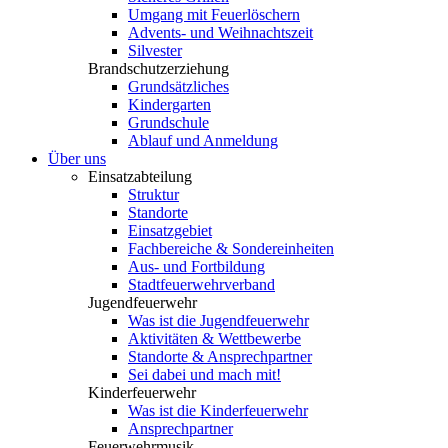
Umgang mit Feuerlöschern
Advents- und Weihnachtszeit
Silvester
Brandschutzerziehung
Grundsätzliches
Kindergarten
Grundschule
Ablauf und Anmeldung
Über uns
Einsatzabteilung
Struktur
Standorte
Einsatzgebiet
Fachbereiche & Sondereinheiten
Aus- und Fortbildung
Stadtfeuerwehrverband
Jugendfeuerwehr
Was ist die Jugendfeuerwehr
Aktivitäten & Wettbewerbe
Standorte & Ansprechpartner
Sei dabei und mach mit!
Kinderfeuerwehr
Was ist die Kinderfeuerwehr
Ansprechpartner
Feuerwehrmusik