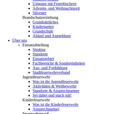
Umgang mit Feuerlöschern
Advents- und Weihnachtszeit
Silvester
Brandschutzerziehung
Grundsätzliches
Kindergarten
Grundschule
Ablauf und Anmeldung
Über uns
Einsatzabteilung
Struktur
Standorte
Einsatzgebiet
Fachbereiche & Sondereinheiten
Aus- und Fortbildung
Stadtfeuerwehrverband
Jugendfeuerwehr
Was ist die Jugendfeuerwehr
Aktivitäten & Wettbewerbe
Standorte & Ansprechpartner
Sei dabei und mach mit!
Kinderfeuerwehr
Was ist die Kinderfeuerwehr
Ansprechpartner
Feuerwehrmusik