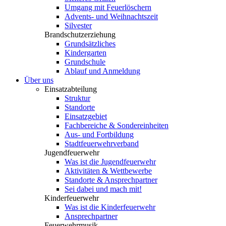
Umgang mit Feuerlöschern
Advents- und Weihnachtszeit
Silvester
Brandschutzerziehung
Grundsätzliches
Kindergarten
Grundschule
Ablauf und Anmeldung
Über uns
Einsatzabteilung
Struktur
Standorte
Einsatzgebiet
Fachbereiche & Sondereinheiten
Aus- und Fortbildung
Stadtfeuerwehrverband
Jugendfeuerwehr
Was ist die Jugendfeuerwehr
Aktivitäten & Wettbewerbe
Standorte & Ansprechpartner
Sei dabei und mach mit!
Kinderfeuerwehr
Was ist die Kinderfeuerwehr
Ansprechpartner
Feuerwehrmusik