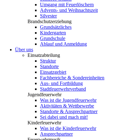
Umgang mit Feuerlöschern
Advents- und Weihnachtszeit
Silvester
Brandschutzerziehung
Grundsätzliches
Kindergarten
Grundschule
Ablauf und Anmeldung
Über uns
Einsatzabteilung
Struktur
Standorte
Einsatzgebiet
Fachbereiche & Sondereinheiten
Aus- und Fortbildung
Stadtfeuerwehrverband
Jugendfeuerwehr
Was ist die Jugendfeuerwehr
Aktivitäten & Wettbewerbe
Standorte & Ansprechpartner
Sei dabei und mach mit!
Kinderfeuerwehr
Was ist die Kinderfeuerwehr
Ansprechpartner
Feuerwehrmusik