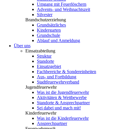
Umgang mit Feuerlöschern
Advents- und Weihnachtszeit
Silvester
Brandschutzerziehung
Grundsätzliches
Kindergarten
Grundschule
Ablauf und Anmeldung
Über uns
Einsatzabteilung
Struktur
Standorte
Einsatzgebiet
Fachbereiche & Sondereinheiten
Aus- und Fortbildung
Stadtfeuerwehrverband
Jugendfeuerwehr
Was ist die Jugendfeuerwehr
Aktivitäten & Wettbewerbe
Standorte & Ansprechpartner
Sei dabei und mach mit!
Kinderfeuerwehr
Was ist die Kinderfeuerwehr
Ansprechpartner
Feuerwehrmusik