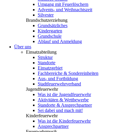
Umgang mit Feuerlöschern
Advents- und Weihnachtszeit
Silvester
Brandschutzerziehung
Grundsätzliches
Kindergarten
Grundschule
Ablauf und Anmeldung
Über uns
Einsatzabteilung
Struktur
Standorte
Einsatzgebiet
Fachbereiche & Sondereinheiten
Aus- und Fortbildung
Stadtfeuerwehrverband
Jugendfeuerwehr
Was ist die Jugendfeuerwehr
Aktivitäten & Wettbewerbe
Standorte & Ansprechpartner
Sei dabei und mach mit!
Kinderfeuerwehr
Was ist die Kinderfeuerwehr
Ansprechpartner
Feuerwehrmusik