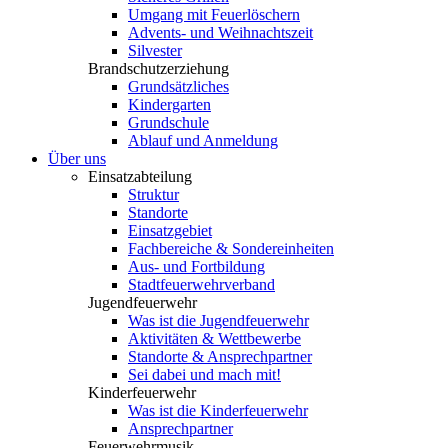
Umgang mit Feuerlöschern
Advents- und Weihnachtszeit
Silvester
Brandschutzerziehung
Grundsätzliches
Kindergarten
Grundschule
Ablauf und Anmeldung
Über uns
Einsatzabteilung
Struktur
Standorte
Einsatzgebiet
Fachbereiche & Sondereinheiten
Aus- und Fortbildung
Stadtfeuerwehrverband
Jugendfeuerwehr
Was ist die Jugendfeuerwehr
Aktivitäten & Wettbewerbe
Standorte & Ansprechpartner
Sei dabei und mach mit!
Kinderfeuerwehr
Was ist die Kinderfeuerwehr
Ansprechpartner
Feuerwehrmusik