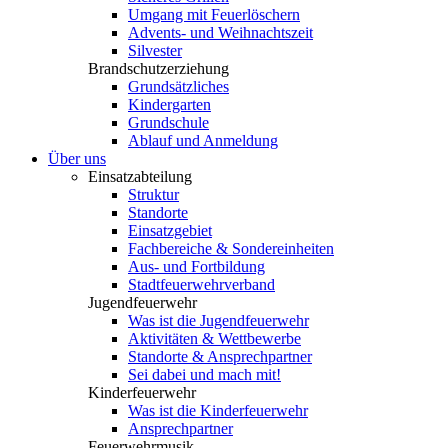
Umgang mit Feuerlöschern
Advents- und Weihnachtszeit
Silvester
Brandschutzerziehung
Grundsätzliches
Kindergarten
Grundschule
Ablauf und Anmeldung
Über uns
Einsatzabteilung
Struktur
Standorte
Einsatzgebiet
Fachbereiche & Sondereinheiten
Aus- und Fortbildung
Stadtfeuerwehrverband
Jugendfeuerwehr
Was ist die Jugendfeuerwehr
Aktivitäten & Wettbewerbe
Standorte & Ansprechpartner
Sei dabei und mach mit!
Kinderfeuerwehr
Was ist die Kinderfeuerwehr
Ansprechpartner
Feuerwehrmusik