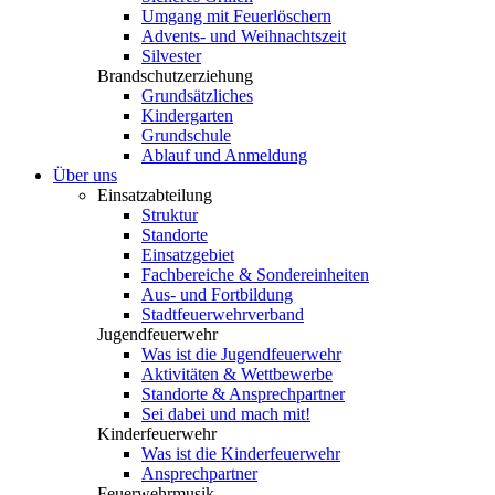
Umgang mit Feuerlöschern
Advents- und Weihnachtszeit
Silvester
Brandschutzerziehung
Grundsätzliches
Kindergarten
Grundschule
Ablauf und Anmeldung
Über uns
Einsatzabteilung
Struktur
Standorte
Einsatzgebiet
Fachbereiche & Sondereinheiten
Aus- und Fortbildung
Stadtfeuerwehrverband
Jugendfeuerwehr
Was ist die Jugendfeuerwehr
Aktivitäten & Wettbewerbe
Standorte & Ansprechpartner
Sei dabei und mach mit!
Kinderfeuerwehr
Was ist die Kinderfeuerwehr
Ansprechpartner
Feuerwehrmusik