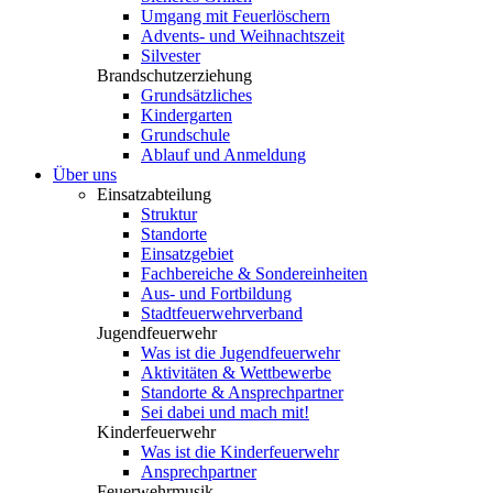
Umgang mit Feuerlöschern
Advents- und Weihnachtszeit
Silvester
Brandschutzerziehung
Grundsätzliches
Kindergarten
Grundschule
Ablauf und Anmeldung
Über uns
Einsatzabteilung
Struktur
Standorte
Einsatzgebiet
Fachbereiche & Sondereinheiten
Aus- und Fortbildung
Stadtfeuerwehrverband
Jugendfeuerwehr
Was ist die Jugendfeuerwehr
Aktivitäten & Wettbewerbe
Standorte & Ansprechpartner
Sei dabei und mach mit!
Kinderfeuerwehr
Was ist die Kinderfeuerwehr
Ansprechpartner
Feuerwehrmusik