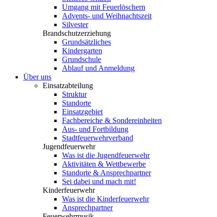
Umgang mit Feuerlöschern
Advents- und Weihnachtszeit
Silvester
Brandschutzerziehung
Grundsätzliches
Kindergarten
Grundschule
Ablauf und Anmeldung
Über uns
Einsatzabteilung
Struktur
Standorte
Einsatzgebiet
Fachbereiche & Sondereinheiten
Aus- und Fortbildung
Stadtfeuerwehrverband
Jugendfeuerwehr
Was ist die Jugendfeuerwehr
Aktivitäten & Wettbewerbe
Standorte & Ansprechpartner
Sei dabei und mach mit!
Kinderfeuerwehr
Was ist die Kinderfeuerwehr
Ansprechpartner
Feuerwehrmusik