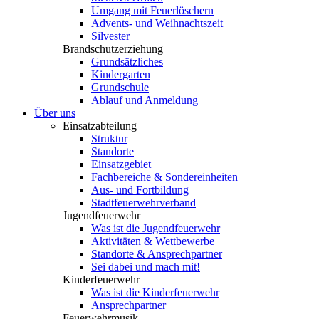
Umgang mit Feuerlöschern
Advents- und Weihnachtszeit
Silvester
Brandschutzerziehung
Grundsätzliches
Kindergarten
Grundschule
Ablauf und Anmeldung
Über uns
Einsatzabteilung
Struktur
Standorte
Einsatzgebiet
Fachbereiche & Sondereinheiten
Aus- und Fortbildung
Stadtfeuerwehrverband
Jugendfeuerwehr
Was ist die Jugendfeuerwehr
Aktivitäten & Wettbewerbe
Standorte & Ansprechpartner
Sei dabei und mach mit!
Kinderfeuerwehr
Was ist die Kinderfeuerwehr
Ansprechpartner
Feuerwehrmusik