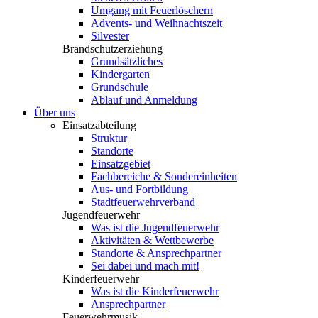
Umgang mit Feuerlöschern
Advents- und Weihnachtszeit
Silvester
Brandschutzerziehung
Grundsätzliches
Kindergarten
Grundschule
Ablauf und Anmeldung
Über uns
Einsatzabteilung
Struktur
Standorte
Einsatzgebiet
Fachbereiche & Sondereinheiten
Aus- und Fortbildung
Stadtfeuerwehrverband
Jugendfeuerwehr
Was ist die Jugendfeuerwehr
Aktivitäten & Wettbewerbe
Standorte & Ansprechpartner
Sei dabei und mach mit!
Kinderfeuerwehr
Was ist die Kinderfeuerwehr
Ansprechpartner
Feuerwehrmusik