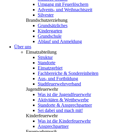
Umgang mit Feuerlöschern
Advents- und Weihnachtszeit
Silvester
Brandschutzerziehung
Grundsätzliches
Kindergarten
Grundschule
Ablauf und Anmeldung
Über uns
Einsatzabteilung
Struktur
Standorte
Einsatzgebiet
Fachbereiche & Sondereinheiten
Aus- und Fortbildung
Stadtfeuerwehrverband
Jugendfeuerwehr
Was ist die Jugendfeuerwehr
Aktivitäten & Wettbewerbe
Standorte & Ansprechpartner
Sei dabei und mach mit!
Kinderfeuerwehr
Was ist die Kinderfeuerwehr
Ansprechpartner
Feuerwehrmusik