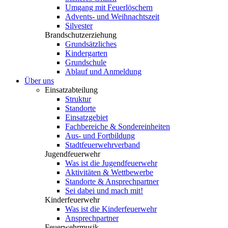
Umgang mit Feuerlöschern
Advents- und Weihnachtszeit
Silvester
Brandschutzerziehung
Grundsätzliches
Kindergarten
Grundschule
Ablauf und Anmeldung
Über uns
Einsatzabteilung
Struktur
Standorte
Einsatzgebiet
Fachbereiche & Sondereinheiten
Aus- und Fortbildung
Stadtfeuerwehrverband
Jugendfeuerwehr
Was ist die Jugendfeuerwehr
Aktivitäten & Wettbewerbe
Standorte & Ansprechpartner
Sei dabei und mach mit!
Kinderfeuerwehr
Was ist die Kinderfeuerwehr
Ansprechpartner
Feuerwehrmusik