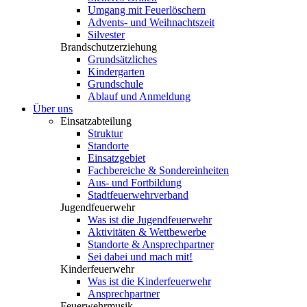
Umgang mit Feuerlöschern
Advents- und Weihnachtszeit
Silvester
Brandschutzerziehung
Grundsätzliches
Kindergarten
Grundschule
Ablauf und Anmeldung
Über uns
Einsatzabteilung
Struktur
Standorte
Einsatzgebiet
Fachbereiche & Sondereinheiten
Aus- und Fortbildung
Stadtfeuerwehrverband
Jugendfeuerwehr
Was ist die Jugendfeuerwehr
Aktivitäten & Wettbewerbe
Standorte & Ansprechpartner
Sei dabei und mach mit!
Kinderfeuerwehr
Was ist die Kinderfeuerwehr
Ansprechpartner
Feuerwehrmusik