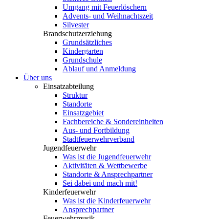
Umgang mit Feuerlöschern
Advents- und Weihnachtszeit
Silvester
Brandschutzerziehung
Grundsätzliches
Kindergarten
Grundschule
Ablauf und Anmeldung
Über uns
Einsatzabteilung
Struktur
Standorte
Einsatzgebiet
Fachbereiche & Sondereinheiten
Aus- und Fortbildung
Stadtfeuerwehrverband
Jugendfeuerwehr
Was ist die Jugendfeuerwehr
Aktivitäten & Wettbewerbe
Standorte & Ansprechpartner
Sei dabei und mach mit!
Kinderfeuerwehr
Was ist die Kinderfeuerwehr
Ansprechpartner
Feuerwehrmusik