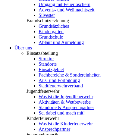
Umgang mit Feuerlöschern
Advents- und Weihnachtszeit
Silvester
Brandschutzerziehung
Grundsätzliches
Kindergarten
Grundschule
Ablauf und Anmeldung
Über uns
Einsatzabteilung
Struktur
Standorte
Einsatzgebiet
Fachbereiche & Sondereinheiten
Aus- und Fortbildung
Stadtfeuerwehrverband
Jugendfeuerwehr
Was ist die Jugendfeuerwehr
Aktivitäten & Wettbewerbe
Standorte & Ansprechpartner
Sei dabei und mach mit!
Kinderfeuerwehr
Was ist die Kinderfeuerwehr
Ansprechpartner
Feuerwehrmusik