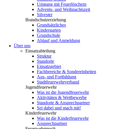
Umgang mit Feuerlöschern
Advents- und Weihnachtszeit
Silvester
Brandschutzerziehung
Grundsätzliches
Kindergarten
Grundschule
Ablauf und Anmeldung
Über uns
Einsatzabteilung
Struktur
Standorte
Einsatzgebiet
Fachbereiche & Sondereinheiten
Aus- und Fortbildung
Stadtfeuerwehrverband
Jugendfeuerwehr
Was ist die Jugendfeuerwehr
Aktivitäten & Wettbewerbe
Standorte & Ansprechpartner
Sei dabei und mach mit!
Kinderfeuerwehr
Was ist die Kinderfeuerwehr
Ansprechpartner
Feuerwehrmusik