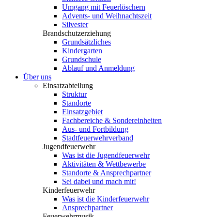
Umgang mit Feuerlöschern
Advents- und Weihnachtszeit
Silvester
Brandschutzerziehung
Grundsätzliches
Kindergarten
Grundschule
Ablauf und Anmeldung
Über uns
Einsatzabteilung
Struktur
Standorte
Einsatzgebiet
Fachbereiche & Sondereinheiten
Aus- und Fortbildung
Stadtfeuerwehrverband
Jugendfeuerwehr
Was ist die Jugendfeuerwehr
Aktivitäten & Wettbewerbe
Standorte & Ansprechpartner
Sei dabei und mach mit!
Kinderfeuerwehr
Was ist die Kinderfeuerwehr
Ansprechpartner
Feuerwehrmusik