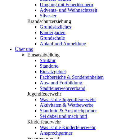
Umgang mit Feuerlöschern
Advents- und Weihnachtszeit
Silvester
Brandschutzerziehung
Grundsätzliches
Kindergarten
Grundschule
Ablauf und Anmeldung
Über uns
Einsatzabteilung
Struktur
Standorte
Einsatzgebiet
Fachbereiche & Sondereinheiten
Aus- und Fortbildung
Stadtfeuerwehrverband
Jugendfeuerwehr
Was ist die Jugendfeuerwehr
Aktivitäten & Wettbewerbe
Standorte & Ansprechpartner
Sei dabei und mach mit!
Kinderfeuerwehr
Was ist die Kinderfeuerwehr
Ansprechpartner
Feuerwehrmusik