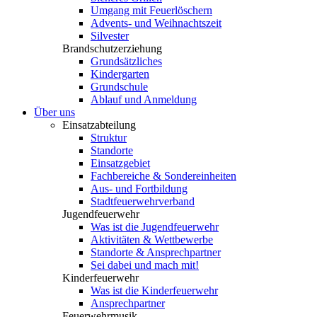
Umgang mit Feuerlöschern
Advents- und Weihnachtszeit
Silvester
Brandschutzerziehung
Grundsätzliches
Kindergarten
Grundschule
Ablauf und Anmeldung
Über uns
Einsatzabteilung
Struktur
Standorte
Einsatzgebiet
Fachbereiche & Sondereinheiten
Aus- und Fortbildung
Stadtfeuerwehrverband
Jugendfeuerwehr
Was ist die Jugendfeuerwehr
Aktivitäten & Wettbewerbe
Standorte & Ansprechpartner
Sei dabei und mach mit!
Kinderfeuerwehr
Was ist die Kinderfeuerwehr
Ansprechpartner
Feuerwehrmusik