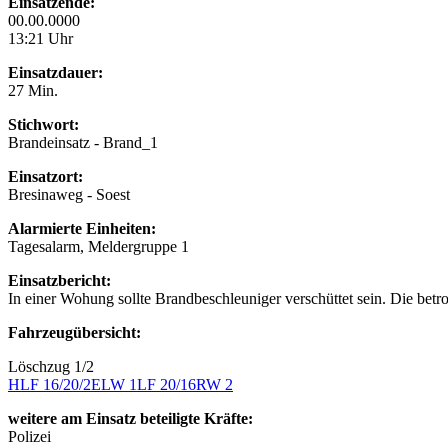
Einsatzende:
00.00.0000
13:21 Uhr
Einsatzdauer:
27 Min.
Stichwort:
Brandeinsatz - Brand_1
Einsatzort:
Bresinaweg - Soest
Alarmierte Einheiten:
Tagesalarm, Meldergruppe 1
Einsatzbericht:
In einer Wohung sollte Brandbeschleuniger verschüttet sein. Die betr
Fahrzeugübersicht:
Löschzug 1/2
HLF 16/20/2
ELW 1
LF 20/16
RW 2
weitere am Einsatz beteiligte Kräfte:
Polizei