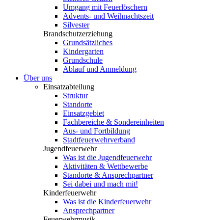
Umgang mit Feuerlöschern
Advents- und Weihnachtszeit
Silvester
Brandschutzerziehung
Grundsätzliches
Kindergarten
Grundschule
Ablauf und Anmeldung
Über uns
Einsatzabteilung
Struktur
Standorte
Einsatzgebiet
Fachbereiche & Sondereinheiten
Aus- und Fortbildung
Stadtfeuerwehrverband
Jugendfeuerwehr
Was ist die Jugendfeuerwehr
Aktivitäten & Wettbewerbe
Standorte & Ansprechpartner
Sei dabei und mach mit!
Kinderfeuerwehr
Was ist die Kinderfeuerwehr
Ansprechpartner
Feuerwehrmusik