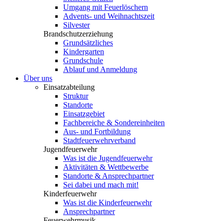
Umgang mit Feuerlöschern
Advents- und Weihnachtszeit
Silvester
Brandschutzerziehung
Grundsätzliches
Kindergarten
Grundschule
Ablauf und Anmeldung
Über uns
Einsatzabteilung
Struktur
Standorte
Einsatzgebiet
Fachbereiche & Sondereinheiten
Aus- und Fortbildung
Stadtfeuerwehrverband
Jugendfeuerwehr
Was ist die Jugendfeuerwehr
Aktivitäten & Wettbewerbe
Standorte & Ansprechpartner
Sei dabei und mach mit!
Kinderfeuerwehr
Was ist die Kinderfeuerwehr
Ansprechpartner
Feuerwehrmusik