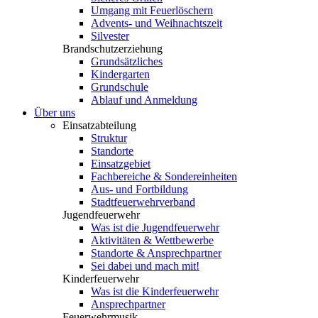
Umgang mit Feuerlöschern
Advents- und Weihnachtszeit
Silvester
Brandschutzerziehung
Grundsätzliches
Kindergarten
Grundschule
Ablauf und Anmeldung
Über uns
Einsatzabteilung
Struktur
Standorte
Einsatzgebiet
Fachbereiche & Sondereinheiten
Aus- und Fortbildung
Stadtfeuerwehrverband
Jugendfeuerwehr
Was ist die Jugendfeuerwehr
Aktivitäten & Wettbewerbe
Standorte & Ansprechpartner
Sei dabei und mach mit!
Kinderfeuerwehr
Was ist die Kinderfeuerwehr
Ansprechpartner
Feuerwehrmusik