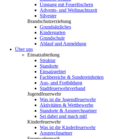
Umgang mit Feuerlöschern
Advents- und Weihnachtszeit
Silvester
Brandschutzerziehung
Grundsätzliches
Kindergarten
Grundschule
Ablauf und Anmeldung
Über uns
Einsatzabteilung
Struktur
Standorte
Einsatzgebiet
Fachbereiche & Sondereinheiten
Aus- und Fortbildung
Stadtfeuerwehrverband
Jugendfeuerwehr
Was ist die Jugendfeuerwehr
Aktivitäten & Wettbewerbe
Standorte & Ansprechpartner
Sei dabei und mach mit!
Kinderfeuerwehr
Was ist die Kinderfeuerwehr
Ansprechpartner
Feuerwehrmusik