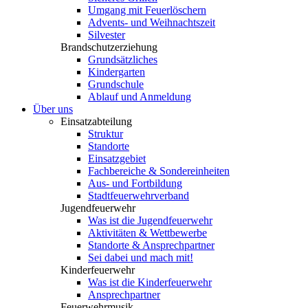
Umgang mit Feuerlöschern
Advents- und Weihnachtszeit
Silvester
Brandschutzerziehung
Grundsätzliches
Kindergarten
Grundschule
Ablauf und Anmeldung
Über uns
Einsatzabteilung
Struktur
Standorte
Einsatzgebiet
Fachbereiche & Sondereinheiten
Aus- und Fortbildung
Stadtfeuerwehrverband
Jugendfeuerwehr
Was ist die Jugendfeuerwehr
Aktivitäten & Wettbewerbe
Standorte & Ansprechpartner
Sei dabei und mach mit!
Kinderfeuerwehr
Was ist die Kinderfeuerwehr
Ansprechpartner
Feuerwehrmusik