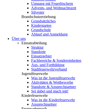
Umgang mit Feuerlöschern
Advents- und Weihnachtszeit
Silvester
Brandschutzerziehung
Grundsätzliches
Kindergarten
Grundschule
Ablauf und Anmeldung
Über uns
Einsatzabteilung
Struktur
Standorte
Einsatzgebiet
Fachbereiche & Sondereinheiten
Aus- und Fortbildung
Stadtfeuerwehrverband
Jugendfeuerwehr
Was ist die Jugendfeuerwehr
Aktivitäten & Wettbewerbe
Standorte & Ansprechpartner
Sei dabei und mach mit!
Kinderfeuerwehr
Was ist die Kinderfeuerwehr
Ansprechpartner
Feuerwehrmusik